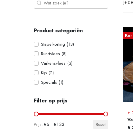
Zoeken
Search content
Je zi
Product categoriën
Kor
Product categoriën
Stapelkorting
(13)
Rundvlees
(8)
Varkensvlees
(3)
Kip
(2)
Specials
(1)
Filter op prijs
± 
Filter op prijs
Va
€6 - €133
Reset
€
Pr