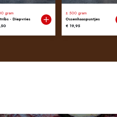
00 gram
± 500 gram
tribs - Diepvries
Ossenhaaspuntjes
,50
€
19,95