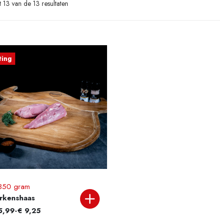
et 13 van de 13 resultaten
ting
350 gram
rkenshaas
ijsklasse: € 5,99 tot € 9,25
5,99
-
€
9,25