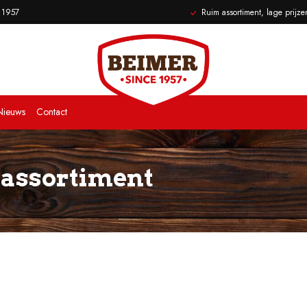
s 1957
Ruim assortiment, lage prijze
Nieuws
Contact
 assortiment