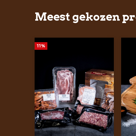
Meest gekozen p
11%