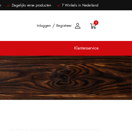
n
Dagelijks verse producten
7 Winkels in Nederland
0
/
Inloggen
Registreer
Klantenservice