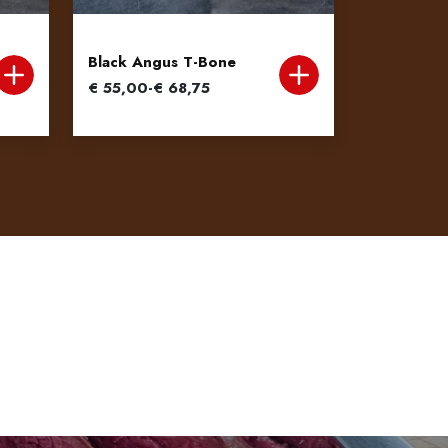
Black Angus T-Bone
Prijsklasse:
€
55,00
-
€
68,75
€ 55,00
tot
€ 68,75