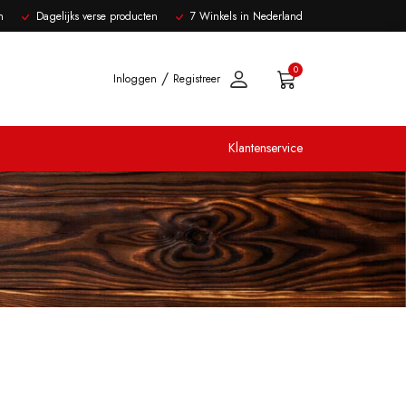
n
Dagelijks verse producten
7 Winkels in Nederland
0
/
Inloggen
Registreer
Klantenservice