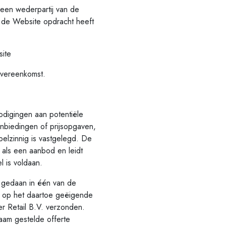
en wederpartij van de
a de Website opdracht heeft
site
overeenkomst.
digingen aan potentiële
nbiedingen of prijsopgaven,
belzinnig is vastgelegd. De
 als een aanbod en leidt
l is voldaan.
 gedaan in één van de
d op het daartoe geëigende
r Retail B.V. verzonden.
aam gestelde offerte