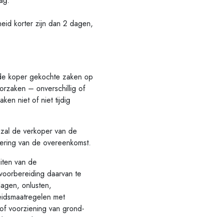
ag.
id korter zijn dan 2 dagen,
de koper gekochte zaken op
oorzaken – onverschillig of
en niet of niet tijdig
zal de verkoper van de
lering van de overeenkomst.
iten van de
voorbereiding daarvan te
agen, onlusten,
heidsmaatregelen met
of voorziening van grond-