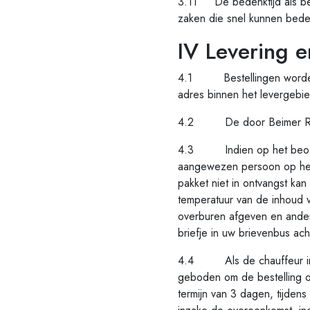
3.11 De bedenktijd als bedo
zaken die snel kunnen beder
IV Levering en
4.1 Bestellingen worden d
adres binnen het levergebie
4.2 De door Beimer Retail
4.3 Indien op het beoogd
aangewezen persoon op het
pakket niet in ontvangst ka
temperatuur van de inhoud va
overburen afgeven en ander
briefje in uw brievenbus ach
4.4 Als de chauffeur in h
geboden om de bestelling o
termijn van 3 dagen, tijden