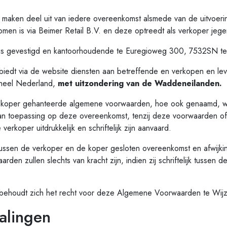
en deel uit van iedere overeenkomst alsmede van de uitvoerin
men is via Beimer Retail B.V. en deze optreedt als verkoper jeg
s gevestigd en kantoorhoudende te Euregioweg 300, 7532SN te
edt via de website diensten aan betreffende en verkopen en lev
 heel Nederland,
met uitzondering van de Waddeneilanden.
per gehanteerde algemene voorwaarden, hoe ook genaamd, word
an toepassing op deze overeenkomst, tenzij deze voorwaarden o
erkoper uitdrukkelijk en schriftelijk zijn aanvaard.
ssen de verkoper en de koper gesloten overeenkomst en afwijk
rden zullen slechts van kracht zijn, indien zij schriftelijk tussen 
houdt zich het recht voor deze Algemene Voorwaarden te Wijzig
alingen