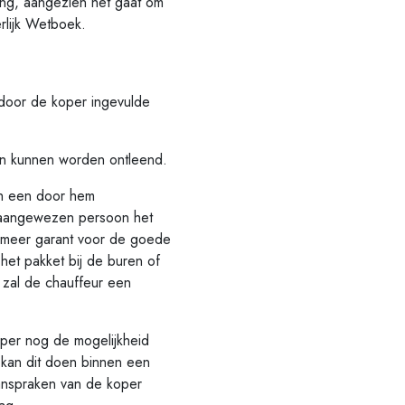
ing, aangezien het gaat om
rlijk Wetboek.
oor de koper ingevulde
n kunnen worden ontleend.
h een door hem
 aangewezen persoon het
et meer garant voor de goede
het pakket bij de buren of
 zal de chauffeur een
er nog de mogelijkheid
 kan dit doen binnen een
aanspraken van de koper