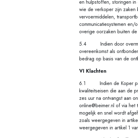
en hulpstoffen, storingen i
wie de verkoper zijn zaken b
vervoermiddelen, transportb
communicatiesystemen en/of 
overige oorzaken buiten de 
5.4 Indien door overmacht 
overeenkomst als ontbonde
bedrag op basis van de on
VI Klachten
6.1 Indien de Koper produc
kwaliteitseisen die aan de 
zes uur na ontvangst aan o
online@beimer.nl of via he
mogelijk en snel wordt afg
zoals weergegeven in artik
weergegeven in artikel 1 v