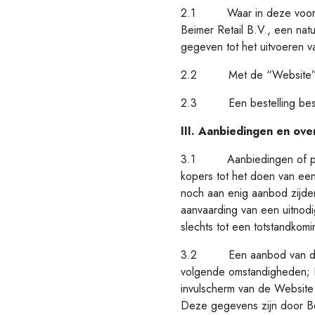
2.1 Waar in deze voorwaa
Beimer Retail B.V., een nat
gegeven tot het uitvoeren v
2.2 Met de “Website” wor
2.3 Een bestelling bestaa
III. Aanbiedingen en ov
3.1 Aanbiedingen of prijs
kopers tot het doen van een
noch aan enig aanbod zijden
aanvaarding van een uitnodi
slechts tot een totstandkomi
3.2 Een aanbod van de pot
volgende omstandigheden; D
invulscherm van de Website
Deze gegevens zijn door Bei