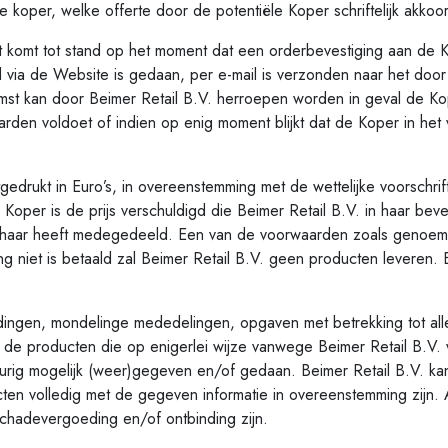
e koper, welke offerte door de potentiële Koper schriftelijk akko
 tot stand op het moment dat een orderbevestiging aan de Ko
d via de Website is gedaan, per e-mail is verzonden naar het do
st kan door Beimer Retail B.V. herroepen worden in geval de Ko
arden voldoet of indien op enig moment blijkt dat de Koper in het 
drukt in Euro’s, in overeenstemming met de wettelijke voorschrift
 Koper is de prijs verschuldigd die Beimer Retail B.V. in haar beve
aar heeft medegedeeld. Een van de voorwaarden zoals genoemd i
ang niet is betaald zal Beimer Retail B.V. geen producten leveren
gen, mondelinge mededelingen, opgaven met betrekking tot all
 de producten die op enigerlei wijze vanwege Beimer Retail B.V. 
ig mogelijk (weer)gegeven en/of gedaan. Beimer Retail B.V. kan
ten volledig met de gegeven informatie in overeenstemming zijn.
schadevergoeding en/of ontbinding zijn.