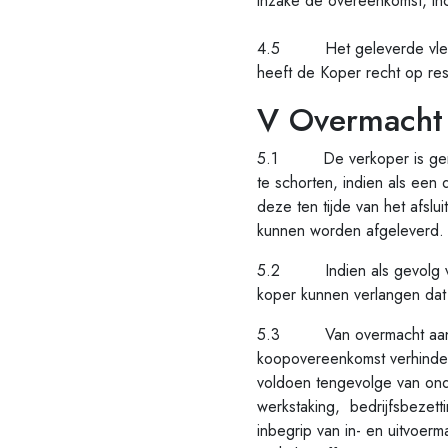
inzake de overeenkomst, inc
4.5 Het geleverde vlees is
heeft de Koper recht op resti
V Overmacht
5.1 De verkoper is gerech
te schorten, indien als een 
deze ten tijde van het afslu
kunnen worden afgeleverd.
5.2 Indien als gevolg van 
koper kunnen verlangen dat
5.3 Van overmacht aan de 
koopovereenkomst verhinderd
voldoen tengevolge van ond
werkstaking, bedrijfsbezetti
inbegrip van in- en uitvoer