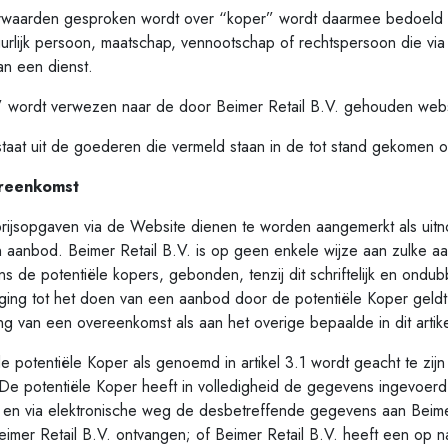
rden gesproken wordt over “koper” wordt daarmee bedoeld e
uurlijk persoon, maatschap, vennootschap of rechtspersoon die vi
an een dienst.
dt verwezen naar de door Beimer Retail B.V. gehouden web
t uit de goederen die vermeld staan in de tot stand gekomen 
ereenkomst
opgaven via de Website dienen te worden aangemerkt als uitno
 aanbod. Beimer Retail B.V. is op geen enkele wijze aan zulke aa
s de potentiële kopers, gebonden, tenzij dit schriftelijk en ondub
ging tot het doen van een aanbod door de potentiële Koper geldt
ng van een overeenkomst als aan het overige bepaalde in dit artike
entiële Koper als genoemd in artikel 3.1 wordt geacht te zijn
e potentiële Koper heeft in volledigheid de gegevens ingevoer
 en via elektronische weg de desbetreffende gegevens aan Beime
mer Retail B.V. ontvangen; of Beimer Retail B.V. heeft een op n