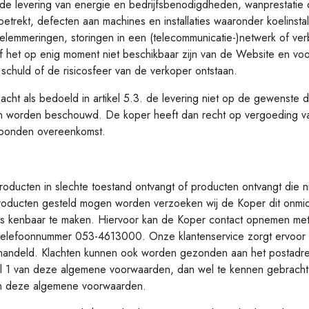
n de levering van energie en bedrijfsbenodigdheden, wanprestatie 
etrekt, defecten aan machines en installaties waaronder koelinstal
elemmeringen, storingen in een (telecommunicatie-)netwerk of ver
het op enig moment niet beschikbaar zijn van de Website en voor
schuld of de risicosfeer van de verkoper ontstaan.
als bedoeld in artikel 5.3. de levering niet op de gewenste da
n worden beschouwd. De koper heeft dan recht op vergoeding v
tbonden overeenkomst.
ten in slechte toestand ontvangt of producten ontvangt die n
producten gesteld mogen worden verzoeken wij de Koper dit onmiddel
ns kenbaar te maken. Hiervoor kan de Koper contact opnemen met 
t telefoonnummer 053-4613000. Onze klantenservice zorgt ervoor 
ehandeld. Klachten kunnen ook worden gezonden aan het postadres
el 1 van deze algemene voorwaarden, dan wel te kennen gebracht
an deze algemene voorwaarden.