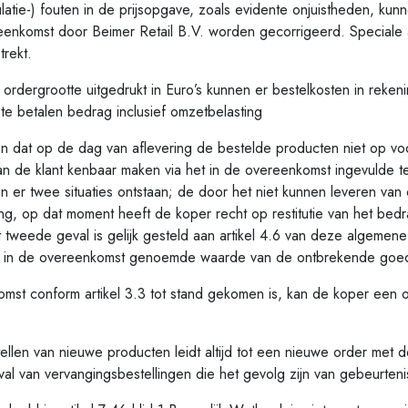
e-) fouten in de prijsopgave, zoals evidente onjuistheden, kun
enkomst door Beimer Retail B.V. worden gecorrigeerd. Speciale a
trekt.
ergrootte uitgedrukt in Euro’s kunnen er bestelkosten in reke
l te betalen bedrag inclusief omzetbelasting
 op de dag van aflevering de bestelde producten niet op voorr
an de klant kenbaar maken via het in de overeenkomst ingevulde 
en er twee situaties ontstaan; de door het niet kunnen leveren va
ng, op dat moment heeft de koper recht op restitutie van het be
het tweede geval is gelijk gesteld aan artikel 4.6 van deze algeme
van in de overeenkomst genoemde waarde van de ontbrekende goe
onform artikel 3.3 tot stand gekomen is, kan de koper een ord
len van nieuwe producten leidt altijd tot een nieuwe order met 
val van vervangingsbestellingen die het gevolg zijn van gebeurteni