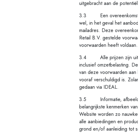
uitgebracht aan de potentiël
3.3 Een overeenkomst komt
wel, in het geval het aanbo
mailadres. Deze overeenkom
Retail B.V. gestelde voorwa
voorwaarden heeft voldaan.
3.4 Alle prijzen zijn uitge
inclusief omzetbelasting. De
van deze voorwaarden aan h
vooraf verschuldigd is. Zol
gedaan via IDEAL.
3.5 Informatie, afbeeldin
belangrijkste kenmerken van
Website worden zo nauwkeur
alle aanbiedingen en produc
grond en/of aanleiding tot 