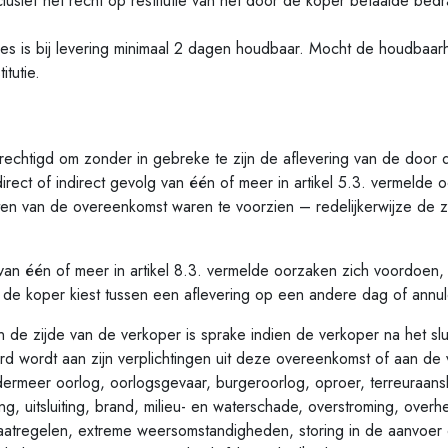
lusief het recht op restitutie van het door de koper betaalde bedr
 bij levering minimaal 2 dagen houdbaar. Mocht de houdbaarhe
tutie.
tigd om zonder in gebreke te zijn de aflevering van de door 
direct of indirect gevolg van één of meer in artikel 5.3. vermelde 
iten van de overeenkomst waren te voorzien – redelijkerwijze de zak
één of meer in artikel 8.3. vermelde oorzaken zich voordoen, 
 de koper kiest tussen een aflevering op een andere dag of annu
zijde van de verkoper is sprake indien de verkoper na het slu
 wordt aan zijn verplichtingen uit deze overeenkomst of aan de 
ermeer oorlog, oorlogsgevaar, burgeroorlog, oproer, terreuraansl
ng, uitsluiting, brand, milieu- en waterschade, overstroming, over
maatregelen, extreme weersomstandigheden, storing in de aanvoer 