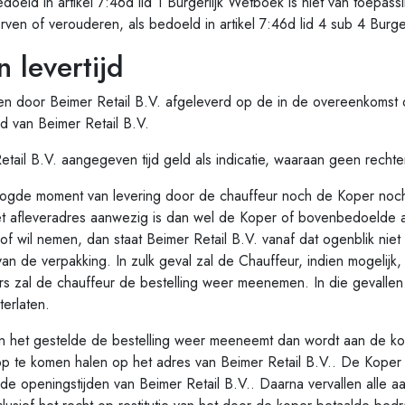
eld in artikel 7:46d lid 1 Burgerlijk Wetboek is niet van toepass
ven of verouderen, als bedoeld in artikel 7:46d lid 4 sub 4 Burge
 levertijd
oor Beimer Retail B.V. afgeleverd op de in de overeenkomst d
d van Beimer Retail B.V.
 B.V. aangegeven tijd geld als indicatie, waaraan geen rechte
e moment van levering door de chauffeur noch de Koper noc
 afleveradres aanwezig is dan wel de Koper of bovenbedoelde
n of wil nemen, dan staat Beimer Retail B.V. vanaf dat ogenblik ni
n de verpakking. In zulk geval zal de Chauffeur, indien mogelijk, 
s zal de chauffeur de bestelling weer meenemen. In die gevallen
terlaten.
et gestelde de bestelling weer meeneemt dan wordt aan de kop
p te komen halen op het adres van Beimer Retail B.V.. De Koper
s de openingstijden van Beimer Retail B.V.. Daarna vervallen alle 