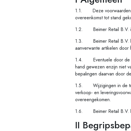
1.1. Deze voorwaarden mak
overeenkomst tot stand geko
1.2. Beimer Retail B.V. i
1.3. Beimer Retail B.V. bi
aanverwante artikelen door
1.4. Eventuele door de ko
hand gewezen enzijn niet v
bepalingen daarvan door de v
1.5. Wijzigingen in de tu
verkoop- en leveringsvoorwaa
overeengekomen.
1.6. Beimer Retail B.V. be
II Begripsbep