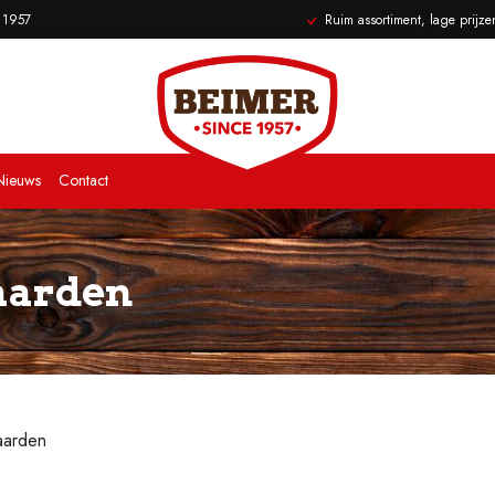
s 1957
Ruim assortiment, lage prijze
Nieuws
Contact
aarden
aarden