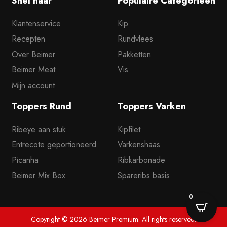
Snel naar
Populaire Categorieën
Klantenservice
Kip
Recepten
Rundvlees
Over Beimer
Pakketten
Beimer Meat
Vis
Mijn account
Toppers Rund
Toppers Varken
Ribeye aan stuk
Kipfilet
Entrecote geportioneerd
Varkenshaas
Picanha
Ribkarbonade
Beimer Mix Box
Spareribs basis
0
Copyright © 2026 Beimer Premium. All rights reserved.