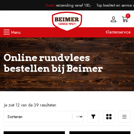
Skip to main content
Gratis
verzending vanaf 150,-
Top kwaliteit en service al sin
0
Klantenservice
Online rundvlees
bestellen bij Beimer
Je ziet 12 van de 39 resultaten
Sort content
Sorteer