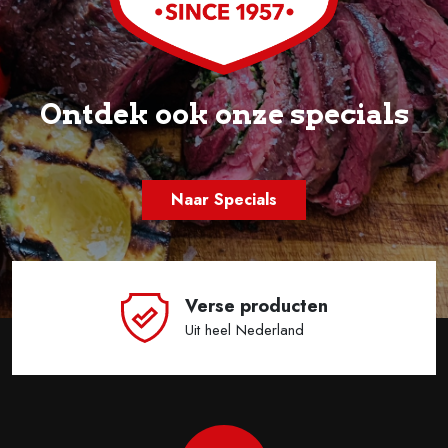
Ontdek ook onze specials
Naar Specials
erse producten
Eerlijke p
t heel Nederland
Daar wordt ie