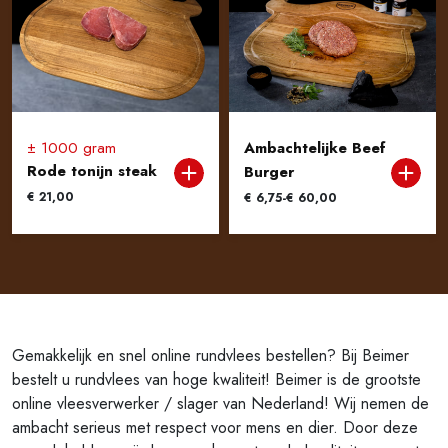
± 1000 gram
Ambachtelijke Beef
Rode tonijn steak
Burger
€
21,00
Prijsklasse:
€
6,75
-
€
60,00
€ 6,75
tot
€ 60,00
Gemakkelijk en snel online rundvlees bestellen? Bij Beimer
bestelt u rundvlees van hoge kwaliteit! Beimer is de grootste
online vleesverwerker / slager van Nederland! Wij nemen de
ambacht serieus met respect voor mens en dier. Door deze