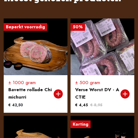
Beperkt voorradig
50%
± 1000 gram
± 500 gram
Bavette rollade Chi
Verse Worst DV - A
michurri
CTIE
Oorspronkelijke
Huidige
€
42,50
€
4,45
€
8,95
prijs
prijs
was:
is:
Korting
€ 8,95.
€ 4,45.