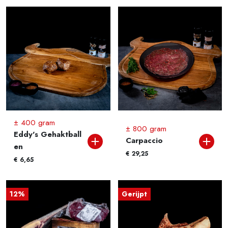
± 400 gram
± 800 gram
Eddy's Gehaktball
Carpaccio
en
€
29,25
€
6,65
12%
Gerijpt