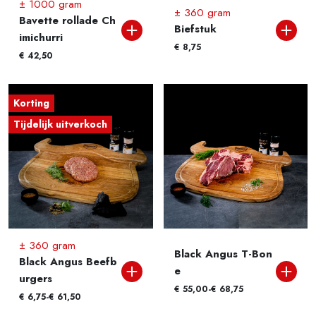
± 1000 gram
± 360 gram
Bavette rollade Ch
Biefstuk
imichurri
€
8,75
€
42,50
Korting
Tijdelijk uitverkoch
± 360 gram
Black Angus T-Bon
Black Angus Beefb
e
urgers
€
Prijsklasse: € 55,00 tot € 68,75
55,00
-
€
68,75
€
Prijsklasse: € 6,75 tot € 61,50
6,75
-
€
61,50