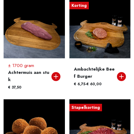
Korting
± 1700 gram
Ambachtelijke Bee
Achtermuis aan stu
f Burger
k
€
Prijsklasse: € 6,75 tot € 60,00
6,75
-
€
60,00
€
37,50
Stapelkorting