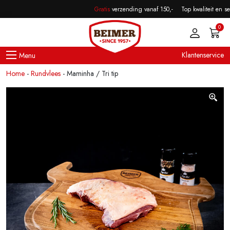
Skip to main content
Maminha / Tri tip
Gratis
verzending vanaf 150,-
Top kwaliteit en serv
€
25,50
incl. BTW
0
Klantenservice
Home
-
Rundvlees
-
Maminha / Tri tip