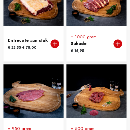
± 1000 gram
Entrecote aan stuk
Sukade
Prijsklasse:
€
22,50
-
€
78,00
€
16,95
€ 22,50
tot
€ 78,00
± 950 gram
± 500 gram