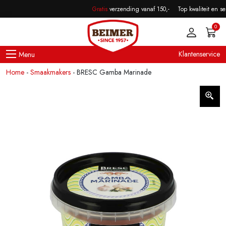
Skip to main content
BRESC Gamba Marinade
Gratis
verzending vanaf 150,-
Top kwaliteit en serv
€
9,00
incl. BTW
0
Klantenservice
Home
-
Smaakmakers
-
BRESC Gamba Marinade