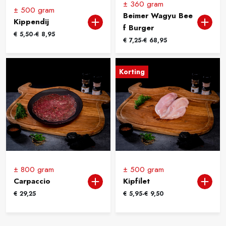
± 360 gram
± 500 gram
Beimer Wagyu Bee
Kippendij
f Burger
Prijsklasse:
€
5,50
-
€
8,95
Prijsklasse:
€
7,25
-
€
68,95
€ 5,50
€ 7,25
tot
tot
€ 8,95
Korting
€ 68,95
± 800 gram
± 500 gram
Carpaccio
Kipfilet
Prijsklasse:
€
29,25
€
5,95
-
€
9,50
€ 5,95
tot