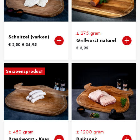
± 275 gram
Schnitzel (varken)
Grillworst naturel
Prijsklasse:
€
2,50
-
€
34,95
€
3,95
€ 2,50
tot
€ 34,95
Seizoensproduct
± 450 gram
± 1200 gram
Braadworst - Kaas
Buikspek