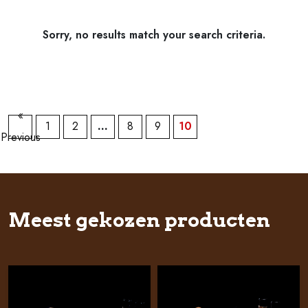
Sorry, no results match your search criteria.
«
1
2
…
8
9
10
Previous
Meest gekozen producten