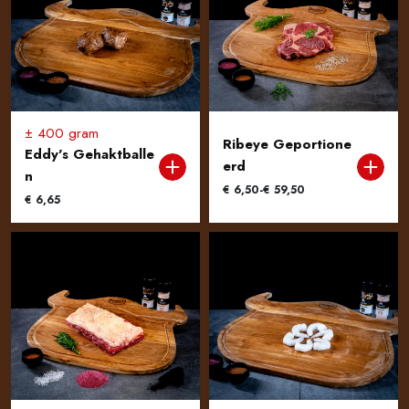
± 400 gram
Ribeye Geportione
Eddy's Gehaktballe
erd
n
Prijsklasse:
€
6,50
-
€
59,50
€
6,65
€ 6,50
tot
€ 59,50