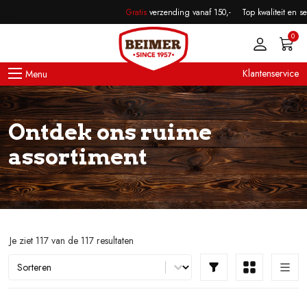
Skip to main content
Gratis
verzending vanaf 150,-
Top kwaliteit en servi
0
Klantenservice
Ontdek ons ruime
assortiment
Je ziet 117 van de 117 resultaten
Sort content
Sorteer