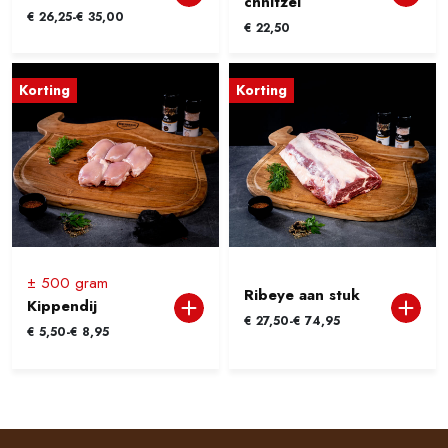
chnitzel
Prijsklasse:
€
26,25
-
€
35,00
€
22,50
€ 26,25
tot
€ 35,00
Korting
Korting
± 500 gram
Ribeye aan stuk
Kippendij
Prijsklasse:
€
27,50
-
€
74,95
Prijsklasse:
€
5,50
-
€
8,95
€ 27,50
€ 5,50
tot
tot
€ 74,95
€ 8,95