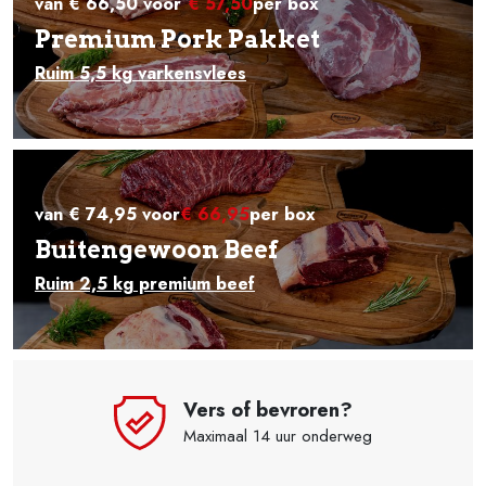
van € 66,50 voor
€ 57,50
per box
Premium Pork Pakket
Ruim 5,5 kg varkensvlees
van € 74,95 voor
€ 66,95
per box
Buitengewoon Beef
Ruim 2,5 kg premium beef
evroren?
Eerlijke prijs/k
 uur onderweg
Daar wordt iedereen 