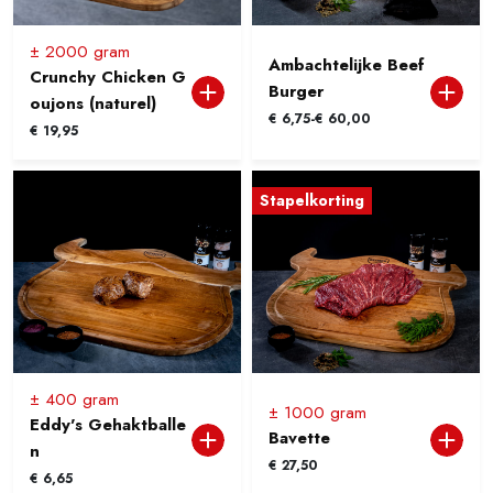
± 2000 gram
Ambachtelijke Beef
Crunchy Chicken G
Burger
oujons (naturel)
Prijsklasse:
€
6,75
-
€
60,00
€
19,95
€ 6,75
tot
€ 60,00
Stapelkorting
± 400 gram
± 1000 gram
Eddy's Gehaktballe
Bavette
n
€
27,50
€
6,65