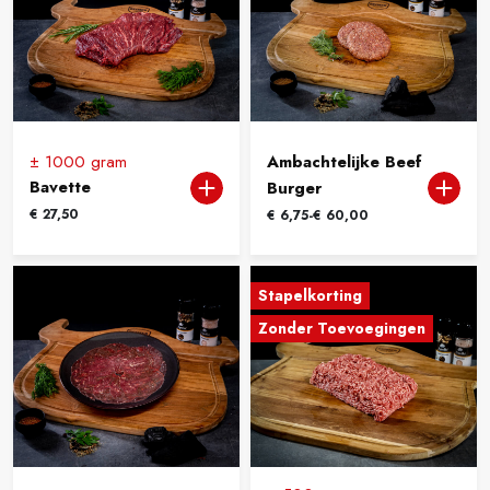
± 1000 gram
Ambachtelijke Beef
Bavette
Burger
€
27,50
Prijsklasse:
€
6,75
-
€
60,00
€ 6,75
tot
€ 60,00
Stapelkorting
Zonder Toevoegingen